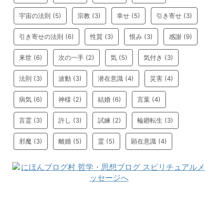
宇宙の法則
(5)
宗教
(3)
幸せ
(5)
引き寄せ
(3)
引き寄せの法則
(6)
性質
(3)
恨み
(3)
感謝
(9)
来世
(6)
次の一手
(2)
気
(5)
気付き
(3)
法則
(3)
波動
(3)
潜在意識
(4)
災害
(4)
病気
(6)
神様
(2)
結婚
(6)
言葉
(4)
言霊
(3)
許し
(3)
試練
(2)
輪廻転生
(3)
邪魔
(3)
離婚
(5)
霊
(5)
顕在意識
(4)