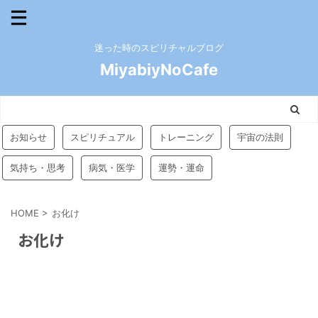
迷った時のスピリチャルブログ
MiyabiyNoCafe
お知らせ
スピリチュアル
トレーニング
宇宙の法則
気持ち・思考
病気・医学
運勢・運命
HOME
>
お化け
お化け