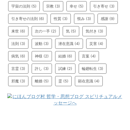
宇宙の法則
(5)
宗教
(3)
幸せ
(5)
引き寄せ
(3)
引き寄せの法則
(6)
性質
(3)
恨み
(3)
感謝
(9)
来世
(6)
次の一手
(2)
気
(5)
気付き
(3)
法則
(3)
波動
(3)
潜在意識
(4)
災害
(4)
病気
(6)
神様
(2)
結婚
(6)
言葉
(4)
言霊
(3)
許し
(3)
試練
(2)
輪廻転生
(3)
邪魔
(3)
離婚
(5)
霊
(5)
顕在意識
(4)