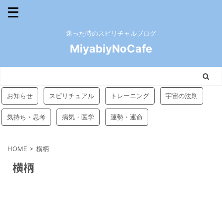
迷った時のスピリチャルブログ
MiyabiyNoCafe
お知らせ
スピリチュアル
トレーニング
宇宙の法則
気持ち・思考
病気・医学
運勢・運命
HOME
>
横柄
横柄