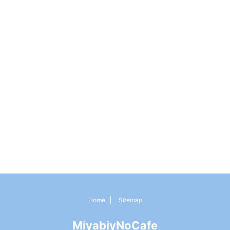
Home
Sitemap
MiyabiyNoCafe