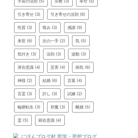
宇宙の法則
(5)
宗教
(3)
幸せ
(5)
引き寄せ
(3)
引き寄せの法則
(6)
性質
(3)
恨み
(3)
感謝
(9)
来世
(6)
次の一手
(2)
気
(5)
気付き
(3)
法則
(3)
波動
(3)
潜在意識
(4)
災害
(4)
病気
(6)
神様
(2)
結婚
(6)
言葉
(4)
言霊
(3)
許し
(3)
試練
(2)
輪廻転生
(3)
邪魔
(3)
離婚
(5)
霊
(5)
顕在意識
(4)