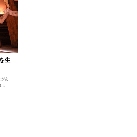
を生
とがあ
まし