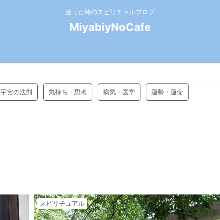
迷った時のスピリチャルブログ
MiyabiyNoCafe
宇宙の法則
気持ち・思考
病気・医学
運勢・運命
スピリチュアル