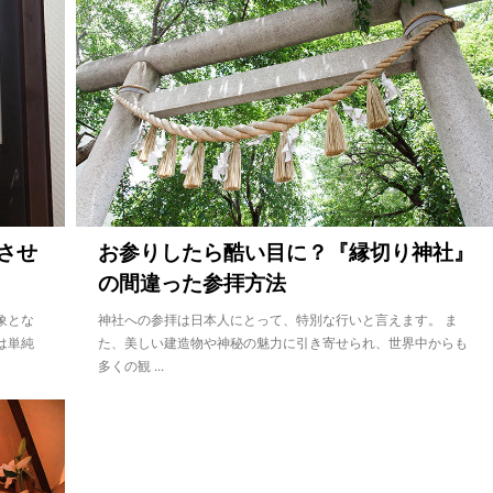
させ
お参りしたら酷い目に？『縁切り神社』
の間違った参拝方法
象とな
神社への参拝は日本人にとって、特別な行いと言えます。 ま
は単純
た、美しい建造物や神秘の魅力に引き寄せられ、世界中からも
多くの観 ...