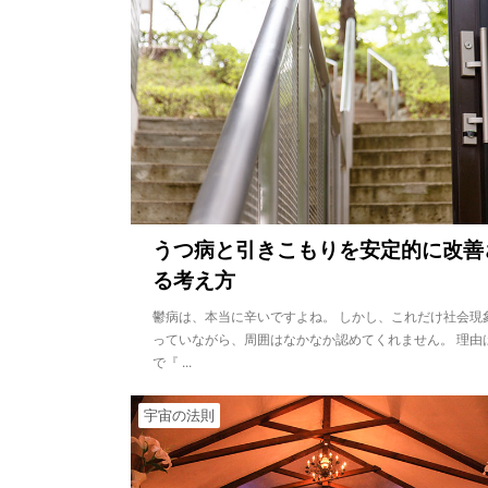
うつ病と引きこもりを安定的に改善
る考え方
鬱病は、本当に辛いですよね。 しかし、これだけ社会現
っていながら、周囲はなかなか認めてくれません。 理由
で『 ...
宇宙の法則