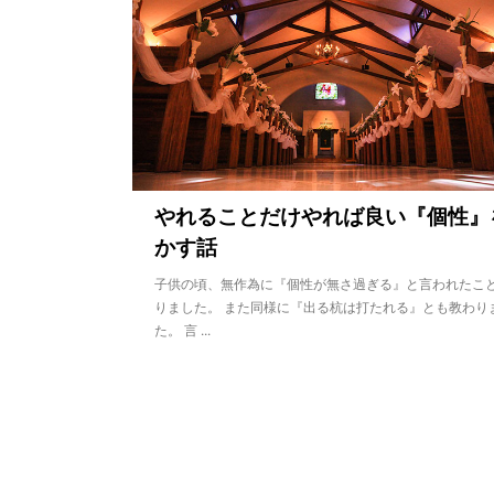
やれることだけやれば良い『個性』
かす話
子供の頃、無作為に『個性が無さ過ぎる』と言われたこ
りました。 また同様に『出る杭は打たれる』とも教わり
た。 言 ...