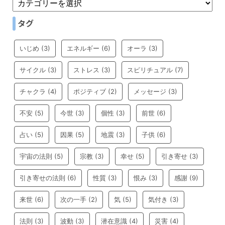
タグ
いじめ
(3)
エネルギー
(6)
オーラ
(3)
サイクル
(3)
ストレス
(3)
スピリチュアル
(7)
チャクラ
(4)
ポジティブ
(2)
メッセージ
(3)
不安
(5)
今世
(3)
個性
(3)
前世
(6)
占い
(5)
因果
(5)
地震
(3)
子供
(6)
宇宙の法則
(5)
宗教
(3)
幸せ
(5)
引き寄せ
(3)
引き寄せの法則
(6)
性質
(3)
恨み
(3)
感謝
(9)
来世
(6)
次の一手
(2)
気
(5)
気付き
(3)
法則
(3)
波動
(3)
潜在意識
(4)
災害
(4)