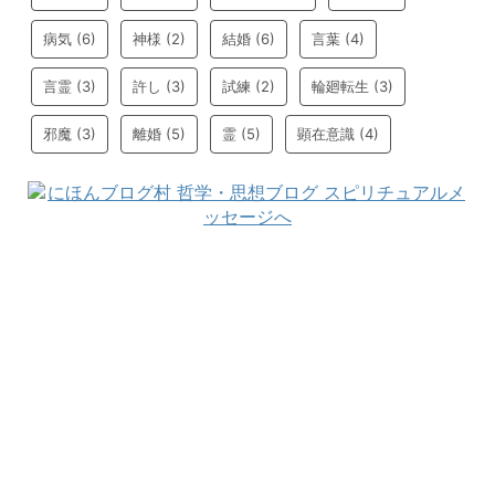
病気
(6)
神様
(2)
結婚
(6)
言葉
(4)
言霊
(3)
許し
(3)
試練
(2)
輪廻転生
(3)
邪魔
(3)
離婚
(5)
霊
(5)
顕在意識
(4)