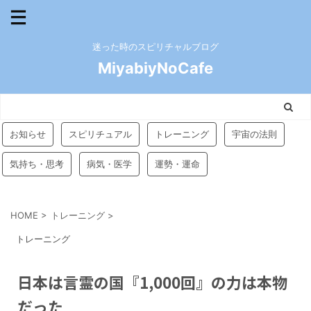
迷った時のスピリチャルブログ
MiyabiyNoCafe
お知らせ
スピリチュアル
トレーニング
宇宙の法則
気持ち・思考
病気・医学
運勢・運命
HOME
>
トレーニング
>
トレーニング
日本は言霊の国『1,000回』の力は本物
だった