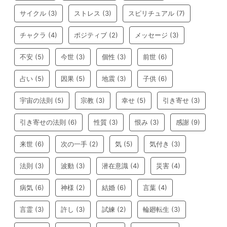
サイクル
(3)
ストレス
(3)
スピリチュアル
(7)
チャクラ
(4)
ポジティブ
(2)
メッセージ
(3)
不安
(5)
今世
(3)
個性
(3)
前世
(6)
占い
(5)
因果
(5)
地震
(3)
子供
(6)
宇宙の法則
(5)
宗教
(3)
幸せ
(5)
引き寄せ
(3)
引き寄せの法則
(6)
性質
(3)
恨み
(3)
感謝
(9)
来世
(6)
次の一手
(2)
気
(5)
気付き
(3)
法則
(3)
波動
(3)
潜在意識
(4)
災害
(4)
病気
(6)
神様
(2)
結婚
(6)
言葉
(4)
言霊
(3)
許し
(3)
試練
(2)
輪廻転生
(3)