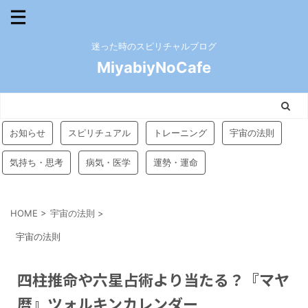
迷った時のスピリチャルブログ
MiyabiyNoCafe
お知らせ
スピリチュアル
トレーニング
宇宙の法則
気持ち・思考
病気・医学
運勢・運命
HOME
>
宇宙の法則
>
宇宙の法則
四柱推命や六星占術より当たる？『マヤ
暦』ツォルキンカレンダー