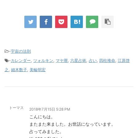
-
宇宙の法則
-
カレンダー
,
ツォルキン
,
マヤ暦
,
六星占術
,
占い
,
四柱推命
,
江原啓
之
,
細木数子
,
美輪明宏
トーマス
2018年7月15日 5:28 PM
こんにちは。
またまた来ました。お世話になっています。
占ってみました。