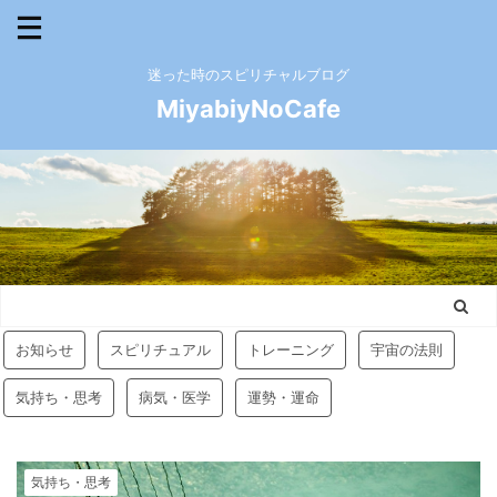
迷った時のスピリチャルブログ
MiyabiyNoCafe
お知らせ
スピリチュアル
トレーニング
宇宙の法則
気持ち・思考
病気・医学
運勢・運命
気持ち・思考