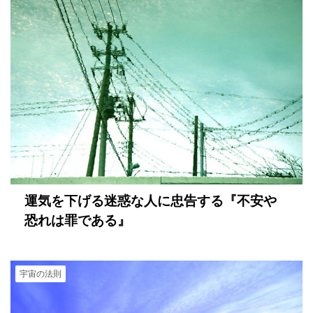
運気を下げる迷惑な人に忠告する『不安や
恐れは罪である』
宇宙の法則